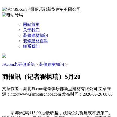
网站首页
关于我们
装修建材知识
装修建材百科
联系我们
J9.com老哥俱乐部
>
装修建材知识
>
商报讯（记者翟枫瑞）5月20
文章作者：湖北J9.com老哥俱乐部新型建材有限公司
文章来
源：http://www.ramicalschool.com
发布时间：2026-05-26 08:03
蒙娜丽莎以15.09元/股收盘，跌幅位列拆建筑材股第二。